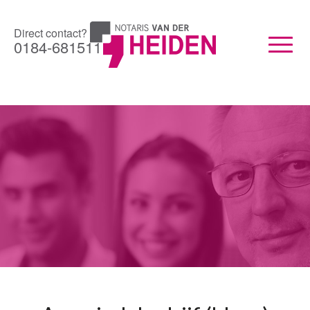
Direct contact?
0184-681511
Toggle
naviga